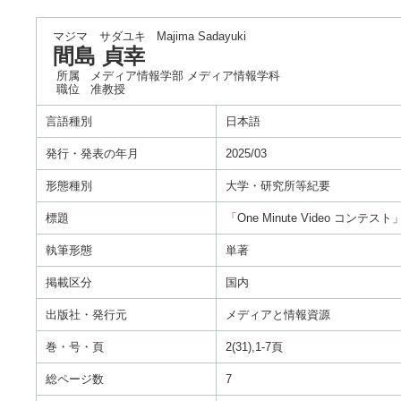
マジマ サダユキ
Majima Sadayuki
間島 貞幸
所属
メディア情報学部 メディア情報学科
職位
准教授
言語種別
日本語
発行・発表の年月
2025/03
形態種別
大学・研究所等紀要
標題
「One Minute Video
執筆形態
単著
掲載区分
国内
出版社・発行元
メディアと情報資源
巻・号・頁
2(31),1-7頁
総ページ数
7