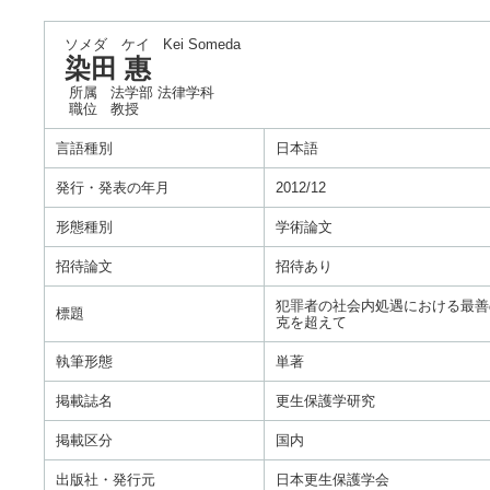
ソメダ ケイ
Kei Someda
染田 惠
所属
法学部 法律学科
職位
教授
言語種別
日本語
発行・発表の年月
2012/12
形態種別
学術論文
招待論文
招待あり
犯罪者の社会内処遇における最善
標題
克を超えて
執筆形態
単著
掲載誌名
更生保護学研究
掲載区分
国内
出版社・発行元
日本更生保護学会