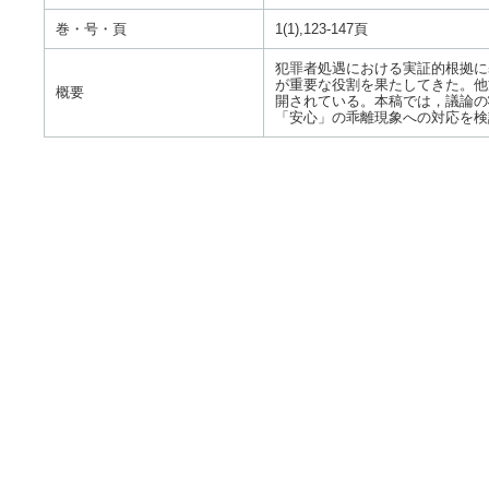
巻・号・頁
1(1),123-147頁
犯罪者処遇における実証的根拠に基
が重要な役割を果たしてきた。他方，20
概要
開されている。本稿では，議論の
「安心」の乖離現象への対応を検