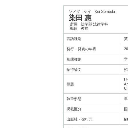
ソメダ ケイ
Kei Someda
染田 惠
所属
法学部 法律学科
職位
教授
言語種別
英
発行・発表の年月
20
形態種別
学
招待論文
招
Ur
標題
Ar
Cr
執筆形態
単
掲載区分
国
出版社・発行元
In