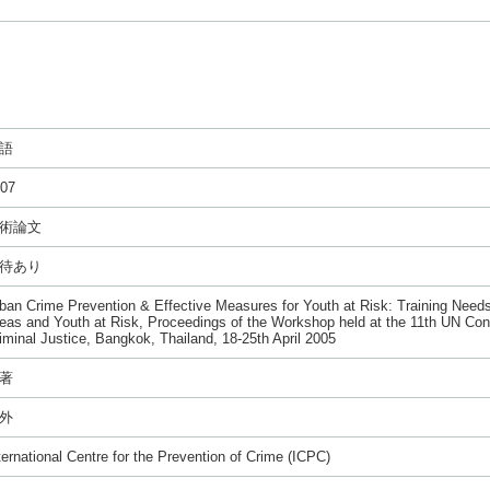
語
07
術論文
待あり
ban Crime Prevention & Effective Measures for Youth at Risk: Training Needs
eas and Youth at Risk, Proceedings of the Workshop held at the 11th UN Co
iminal Justice, Bangkok, Thailand, 18-25th April 2005
著
外
ternational Centre for the Prevention of Crime (ICPC)