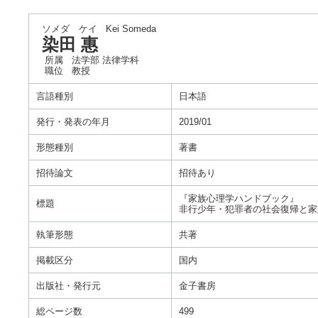
ソメダ ケイ
Kei Someda
染田 惠
所属
法学部 法律学科
職位
教授
言語種別
日本語
発行・発表の年月
2019/01
形態種別
著書
招待論文
招待あり
『家族心理学ハンドブック』
標題
非行少年・犯罪者の社会復帰と家
執筆形態
共著
掲載区分
国内
出版社・発行元
金子書房
総ページ数
499