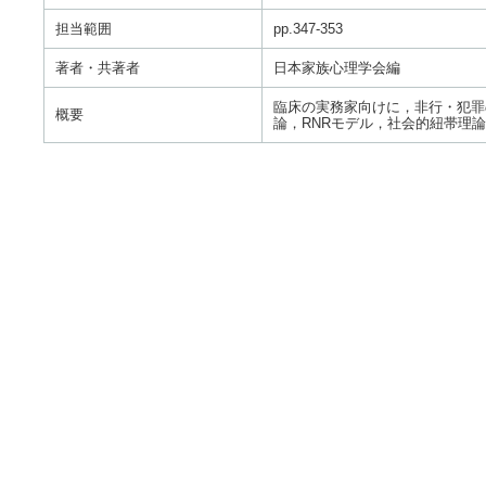
担当範囲
pp.347-353
著者・共著者
日本家族心理学会編
臨床の実務家向けに，非行・犯罪
概要
論，RNRモデル，社会的紐帯理