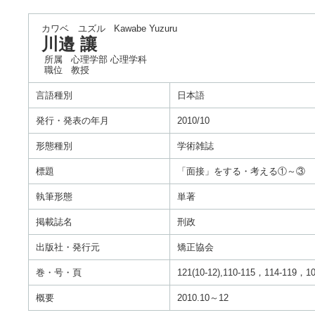
カワベ ユズル
Kawabe Yuzuru
川邉 讓
所属
心理学部 心理学科
職位
教授
言語種別
日本語
発行・発表の年月
2010/10
形態種別
学術雑誌
標題
「面接」をする・考える①～③
執筆形態
単著
掲載誌名
刑政
出版社・発行元
矯正協会
巻・号・頁
121(10-12),110-115，114-119，1
概要
2010.10～12