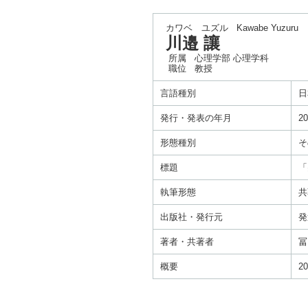
カワベ ユズル
Kawabe Yuzuru
川邉 讓
所属
心理学部 心理学科
職位
教授
言語種別
日
発行・発表の年月
20
形態種別
そ
標題
「
執筆形態
共
出版社・発行元
発
著者・共著者
冨
概要
2