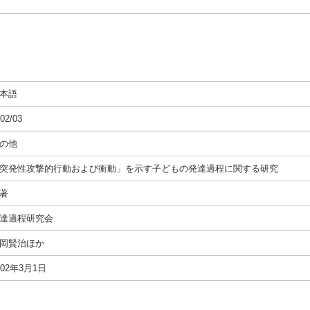
本語
02/03
の他
突発性攻撃的行動および衝動」を示す子どもの発達過程に関する研究
著
達過程研究会
岡賢治ほか
002年3月1日