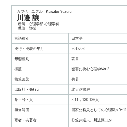
カワベ ユズル
Kawabe Yuzuru
川邉 讓
所属
心理学部 心理学科
職位
教授
言語種別
日本語
発行・発表の年月
2012/08
形態種別
著書
標題
犯罪に挑む心理学Ver.2
執筆形態
共著
出版社・発行元
北大路書房
巻・号・頁
8-11，130-136頁
担当範囲
国家公務員としての心理職p.9~11
著者・共著者
◎笠井達夫、
川邉讓
ほか