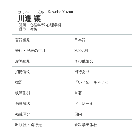
カワベ ユズル
Kawabe Yuzuru
川邉 讓
所属
心理学部 心理学科
職位
教授
言語種別
日本語
発行・発表の年月
2022/04
形態種別
その他論文
招待論文
招待あり
標題
「いじめ」を考える
執筆形態
単著
掲載誌名
ざ ゆーす
掲載区分
国内
出版社・発行元
新科学出版社