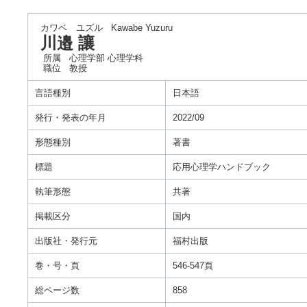
カワベ ユズル
Kawabe Yuzuru
川邉 讓
所属
心理学部 心理学科
職位
教授
言語種別
日本語
発行・発表の年月
2022/09
形態種別
著書
標題
応用心理学ハンドブック
執筆形態
共著
掲載区分
国内
出版社・発行元
福村出版
巻・号・頁
546-547頁
総ページ数
858