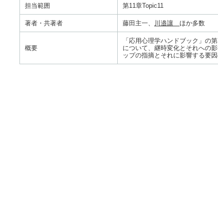
担当範囲
第11章Topic11
著者・共著者
藤田主一、
川邉讓
ほか多数
「応用心理学ハンドブック」の第
概要
について、継時変化とそれへの影
ップの指摘とそれに影響する要因