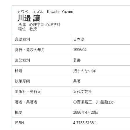
カワベ ユズル
Kawabe Yuzuru
川邉 讓
所属
心理学部 心理学科
職位
教授
言語種別
日本語
発行・発表の年月
1996/04
形態種別
著書
標題
把手のない扉
執筆形態
共著
出版社・発行元
近代文芸社
著者・共著者
◎百瀬裕三、川邉讓ほか
概要
1996年4月20日
ISBN
4-7733-5138-1