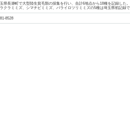
玉県長瀞町で大型陸生貧毛類の採集を行い、合計6地点から18種を記録した
ラクラミミズ、シマチビミミズ、バライロツリミミズの5種は埼玉県初記録
81-8528