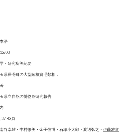
本語
12/03
学・研究所等紀要
玉県長瀞町の大型陸棲貧毛類相．
著
玉県立自然の博物館研究報告
内
),37-42頁
南谷幸雄・中村修美・金子信博・石塚小太郎・渡辺弘之・
伊藤雅道