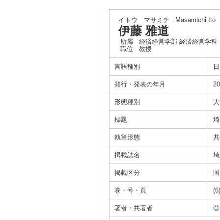
イトウ マサミチ
Masamichi Ito
伊藤 雅道
所属
経済経営学部 経済経営学科
職位
教授
言語種別
日
発行・発表の年月
20
形態種別
大
標題
埼
執筆形態
共
掲載誌名
埼
掲載区分
国
巻・号・頁
(6
著者・共著者
◎