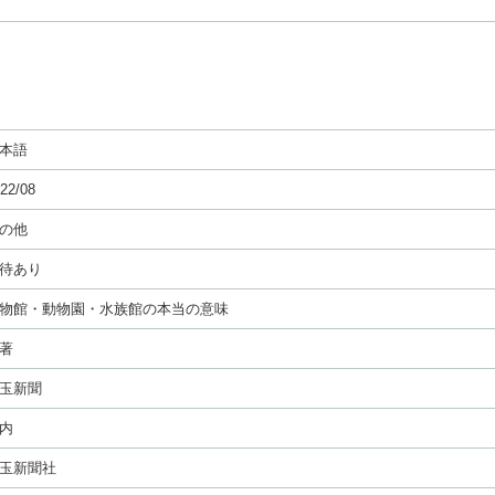
本語
22/08
の他
待あり
物館・動物園・水族館の本当の意味
著
玉新聞
内
玉新聞社