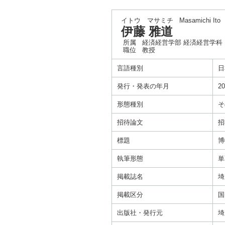
イトウ マサミチ
Masamichi Ito
伊藤 雅道
所属
経済経営学部 経済経営学科
職位
教授
言語種別
日
発行・発表の年月
20
形態種別
そ
招待論文
招
標題
博
執筆形態
単
掲載誌名
埼
掲載区分
国
出版社・発行元
埼