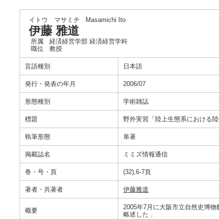
イトウ マサミチ
Masamichi Ito
伊藤 雅道
所属
経済経営学部 経済経営学科
職位
教授
言語種別
日本語
発行・発表の年月
2006/07
形態種別
学術雑誌
標題
野外実習「陸上生態系における陸
執筆形態
単著
掲載誌名
ミミズ情報通信
巻・号・頁
(32),6-7頁
著者・共著者
伊藤雅道
2005年7月に大阪市立自然史
概要
略述した．