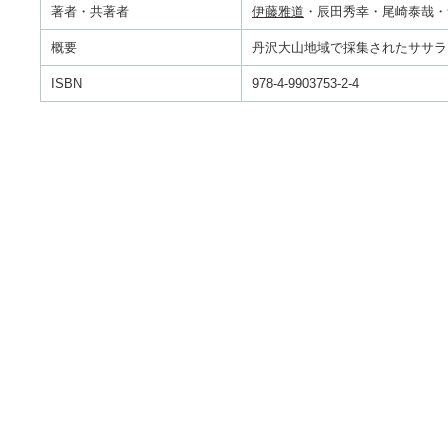
著者・共著者
伊藤雅道
・辰田秀幸・尾崎泰哉・
概要
丹沢大山地域で採集されたササラ
ISBN
978-4-9903753-2-4