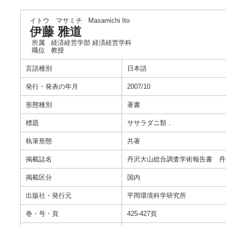
イトウ マサミチ
Masamichi Ito
伊藤 雅道
所属
経済経営学部 経済経営学科
職位
教授
言語種別
日本語
発行・発表の年月
2007/10
形態種別
著書
標題
ササラダニ類．
執筆形態
共著
掲載誌名
丹沢大山総合調査学術報告書 丹
掲載区分
国内
出版社・発行元
平岡環境科学研究所
巻・号・頁
425-427頁