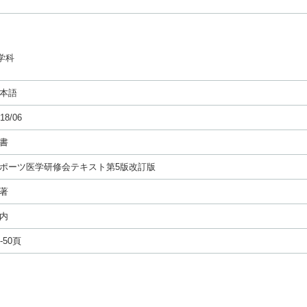
学科
本語
18/06
書
ポーツ医学研修会テキスト第5版改訂版
著
内
0-50頁