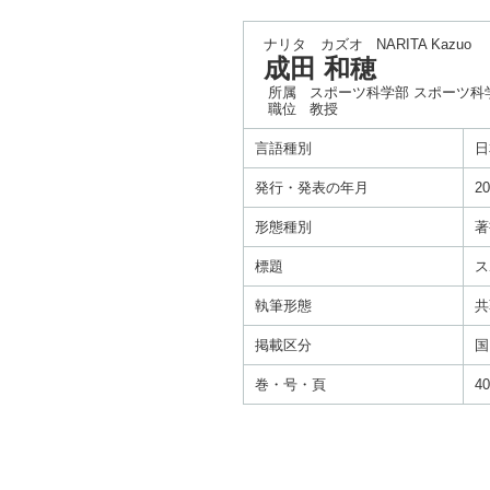
ナリタ カズオ
NARITA Kazuo
成田 和穂
所属
スポーツ科学部 スポーツ科
職位
教授
言語種別
日
発行・発表の年月
20
形態種別
著
標題
ス
執筆形態
共
掲載区分
国
巻・号・頁
4