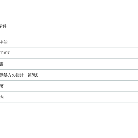
学科
本語
11/07
書
動処方の指針 第8版
著
内