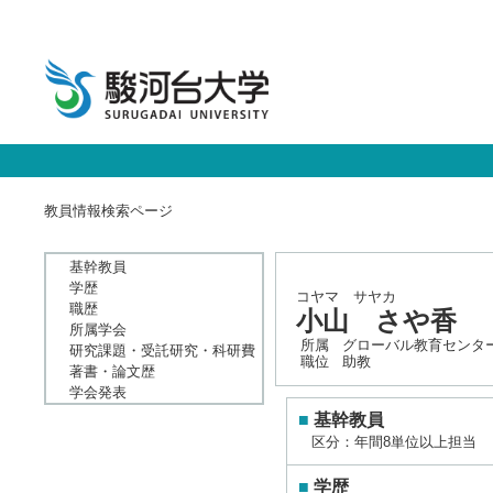
教員情報検索ページ
基幹教員
学歴
コヤマ サヤカ
職歴
小山 さや香
所属学会
所属
グローバル教育センター
研究課題・受託研究・科研費
職位
助教
著書・論文歴
学会発表
■
基幹教員
区分：年間8単位以上担当
■
学歴