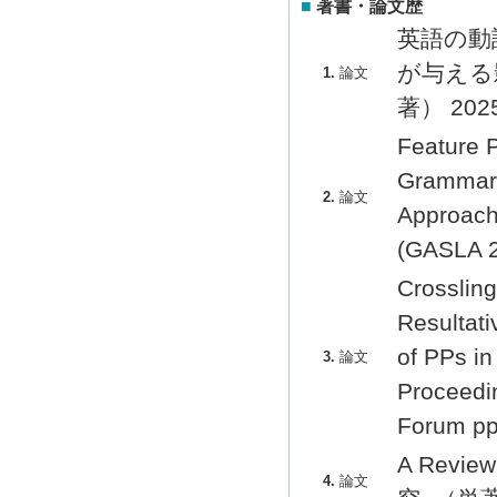
■
著書・論文歴
英語の動
が与える影
1.
論文
著） 2025
Feature P
Grammar 
2.
論文
Approach
(GASLA 
Crossling
Resultati
of PPs i
3.
論文
Proceedi
Forum p
A Review
4.
論文