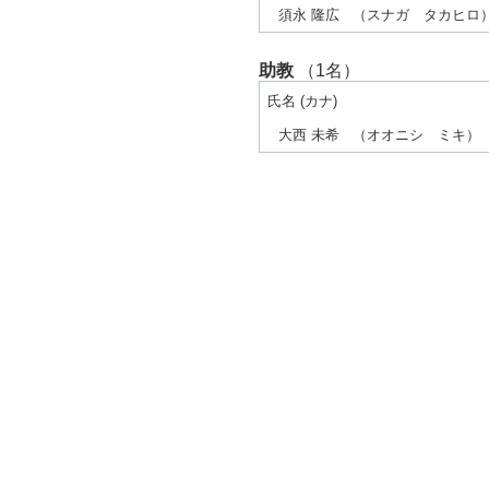
須永 隆広
（スナガ タカヒロ
助教
（1名）
氏名 (カナ)
大西 未希
（オオニシ ミキ）