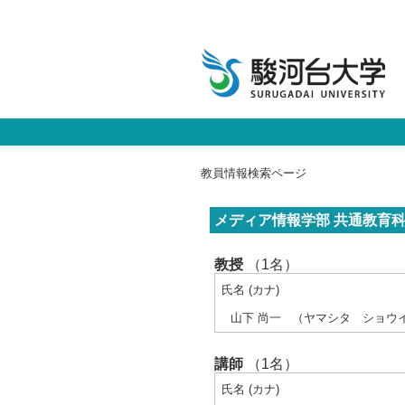
教員情報検索ページ
メディア情報学部 共通教育科
教授
（1名）
氏名 (カナ)
山下 尚一
（ヤマシタ ショウ
講師
（1名）
氏名 (カナ)