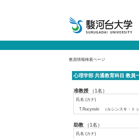
教員情報検索ページ
心理学部 共通教育科目 教員
准教授
（1名）
氏名 (カナ)
T.Rucynski
（ルシンスキ・トッ
助教
（1名）
氏名 (カナ)