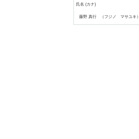
氏名 (カナ)
藤野 真行
（フジノ マサユキ