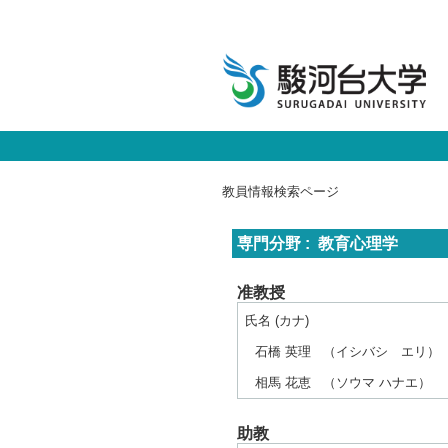
教員情報検索ページ
専門分野 : 教育心理学
准教授
氏名 (カナ)
石橋 英理
（イシバシ エリ）
相馬 花恵
（ソウマ ハナエ）
助教