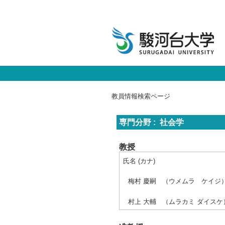
教員情報検索ページ
専門分野 : 社会学
教授
氏名 (カナ)
梅村 慶嗣
（ウメムラ ケイジ
村上 大輔
（ムラカミ ダイスケ