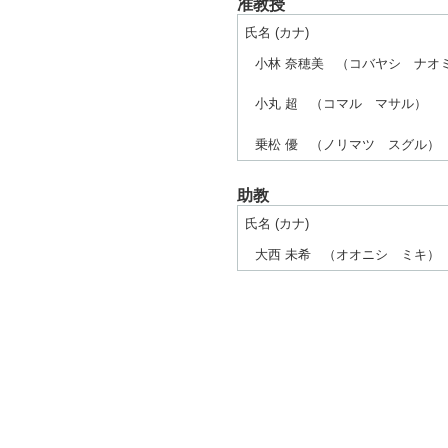
准教授
氏名 (カナ)
小林 奈穂美
（コバヤシ ナオ
小丸 超
（コマル マサル）
乗松 優
（ノリマツ スグル）
助教
氏名 (カナ)
大西 未希
（オオニシ ミキ）